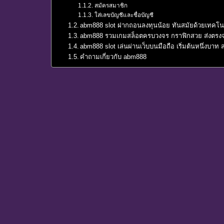
สมัครสมาชิก
ใส่เลขบัญชีและชื่อบัญชี
abm888 slot ฝากถอนลงทุนน้อย ทันสมัยด้วยเทคโนโ
abm888 รวมเกมสล็อตครบวงจร กราฟิกสวย ส่งตรง
abm888 slot เล่นผ่านเว็บบนมือถือ เริ่มต้นหนึ่งบาท ส
คำถามเกี่ยวกับ abm888