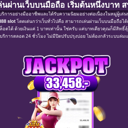
นผ่านเว็บบนมือถือ เริ่มต้นหนึ่งบาท สน
การอย่างมืออาชีพและได้รับความนิยมอย่างต่อเนื่องในหมู่ผู้เล่นทุกกล
88 slot
โดดเด่นกว่าเว็บทั่วไปคือ สามารถเล่นผ่านเว็บบนมือถือได
็อตได้ ด้วยเงินแค่ 1 บาทเท่านั้น ใช่ครับ แค่บาทเดียวคุณก็มีสิทธิ์ล
ดให้บริการตลอด 24 ชั่วโมง ไม่มีปิดปรับปรุงบ่อย ไม่ต้องกลัวระบ