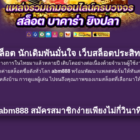
อต นักเดิมพันมั่นใจ เว็บสล็อตประสิท
ทางการในไทยมาแล้วหลายปี เติบโตอย่างต่อเนื่องด้วยจำนวนผู้ใช้งานที่
กค่ายสล็อตชื่อดังทั่วโลก
abm888
พร้อมพัฒนาแพลตฟอร์มให้ทันสมั
บหลังบ้าน การดูแลผู้เล่น ไปจนถึงคุณภาพของเกมสล็อตที่เลือกมาใ
abm888 สมัครสมาชิกง่ายเพียงไม่กี่วินาท