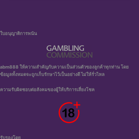
ใบอนุญาติการพนัน
abm888 ให้ความสำคัญกับความเป็นส่วนตัวของลูกค้าทุกท่าน โดย
ข้อมูลทั้งหมดจะถูกเก็บรักษาไว้เป็นอย่างดี ไม่ให้รั่วไหล
ความรับผิดชอบต่อสังคมของผู้ให้บริการเสี่ยงโชค
รับรองโดย