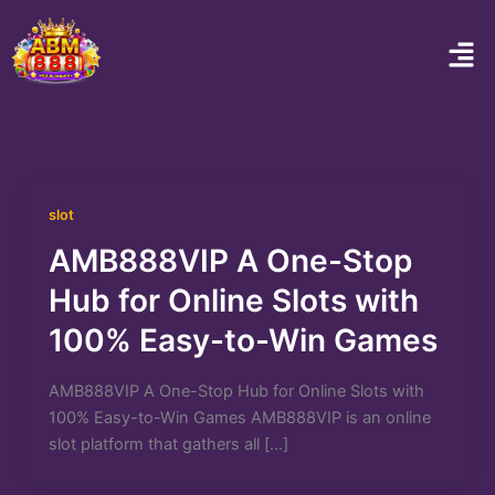
Skip
to
Men
content
slot
AMB888VIP A One-Stop
Hub for Online Slots with
100% Easy-to-Win Games
AMB888VIP A One-Stop Hub for Online Slots with
100% Easy-to-Win Games AMB888VIP is an online
slot platform that gathers all […]