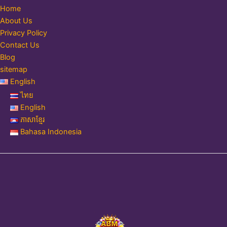
Home
About Us
Privacy Policy
Contact Us
Blog
sitemap
English
ไทย
English
ភាសាខ្មែរ
Bahasa Indonesia