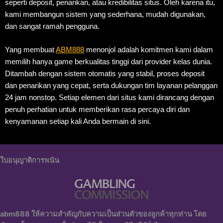
seperti deposit, penarikan, atau kredibilitas situs. Oleh karena itu,
kami membangun sistem yang sederhana, mudah digunakan,
dan sangat ramah pengguna.
Yang membuat
ABM888
menonjol adalah komitmen kami dalam
memilih hanya game berkualitas tinggi dari provider kelas dunia.
Ditambah dengan sistem otomatis yang stabil, proses deposit
dan penarikan yang cepat, serta dukungan tim layanan pelanggan
24 jam nonstop. Setiap elemen dari situs kami dirancang dengan
penuh perhatian untuk memberikan rasa percaya diri dan
kenyamanan setiap kali Anda bermain di sini.
ใบอนุญาติการพนัน
abm888 ให้ความสำคัญกับความเป็นส่วนตัวของลูกค้าทุกท่าน โดย