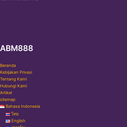
ABM888
Beranda
Kebijakan Privasi
Tentang Kami
Hubungi Kami
Artikel
sitemap
Bahasa Indonesia
ไทย
English