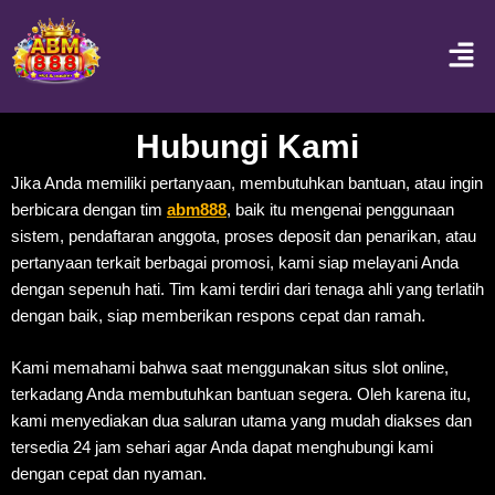
Lewati
ke
Men
konten
Hubungi Kami
Jika Anda memiliki pertanyaan, membutuhkan bantuan, atau ingin
berbicara dengan tim
abm888
, baik itu mengenai penggunaan
sistem, pendaftaran anggota, proses deposit dan penarikan, atau
pertanyaan terkait berbagai promosi, kami siap melayani Anda
dengan sepenuh hati. Tim kami terdiri dari tenaga ahli yang terlatih
dengan baik, siap memberikan respons cepat dan ramah.
Kami memahami bahwa saat menggunakan situs slot online,
terkadang Anda membutuhkan bantuan segera. Oleh karena itu,
kami menyediakan dua saluran utama yang mudah diakses dan
tersedia 24 jam sehari agar Anda dapat menghubungi kami
dengan cepat dan nyaman.