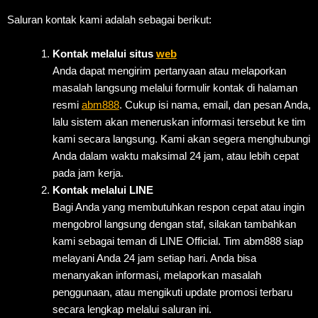
Saluran kontak kami adalah sebagai berikut:
Kontak melalui situs
web
Anda dapat mengirim pertanyaan atau melaporkan
masalah langsung melalui formulir kontak di halaman
resmi
abm888
. Cukup isi nama, email, dan pesan Anda,
lalu sistem akan meneruskan informasi tersebut ke tim
kami secara langsung. Kami akan segera menghubungi
Anda dalam waktu maksimal 24 jam, atau lebih cepat
pada jam kerja.
Kontak melalui LINE
Bagi Anda yang membutuhkan respon cepat atau ingin
mengobrol langsung dengan staf, silakan tambahkan
kami sebagai teman di LINE Official. Tim abm888 siap
melayani Anda 24 jam setiap hari. Anda bisa
menanyakan informasi, melaporkan masalah
penggunaan, atau mengikuti update promosi terbaru
secara lengkap melalui saluran ini.