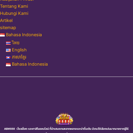
Tentang Kami
Hubungi Kami
Artikel
sitemap
Bahasa Indonesia
ไทย
English
ភាសាខ្មែរ
Bahasa Indonesia